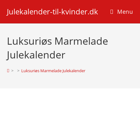
Skip
Julekalender-til-kvinder.dk
to
Menu
content
Luksuriøs Marmelade
Julekalender
>
>
Luksuriøs Marmelade Julekalender