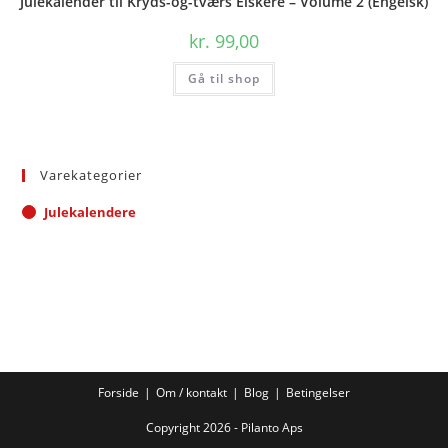
Julekalender til Kryds-og-tværs Elskere – Volume 2 (Engelsk)
kr.
99,00
Gå til shop
Varekategorier
Julekalendere
Forside
Om / kontakt
Blog
Betingelser
Copyright 2026 - Pilanto Aps